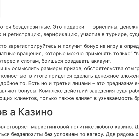
тся бездепозитные. Это подарки — фриспины, денежн
 и регистрацию, верификацию, участие в турнире, судя
то зарегистрируйтесь и получит бонус на игру в опред
атные вращения, которые можно применять только” “в с
терес к слотам, боишься создавать аккаунт.
ишь осмыслить размеры призов, обстоятельства отыгр
 полностью, в итоге придется сделать денежное вложен
одобное то. Есть но и третьи лицами – это предназнач
вляют бонусы. Комплекс действий заведения судя раб
щих клиентов, только также влияет в узнаваемость б
в а Казино
овлетворяет маркетинговой политике любого казино. 
ться бездепозиты без условием по вагеру. Ддя рядовых