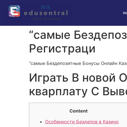
H
“самые Бездепоз
Регистраци
“самые Бездепозитные Бонусы Онлайн Каз
Играть В новой 
кварплату С Вы
Content
Особенности Бездепов в Казино