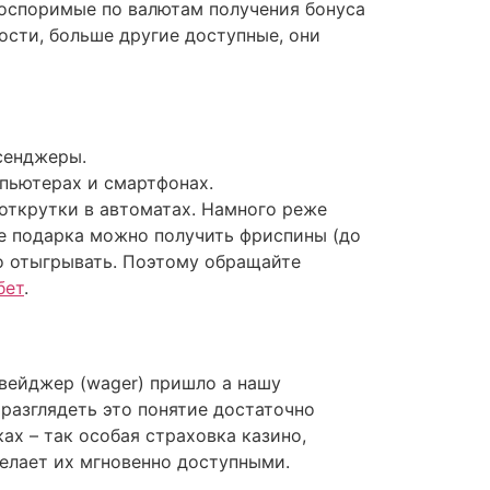
еоспоримые по валютам получения бонуса
ости, больше другие доступные, они
ссенджеры.
пьютерах и смартфонах.
 открутки в автоматах. Намного реже
тве подарка можно получить фриспины (до
жно отыгрывать. Поэтому обращайте
бет
.
 вейджер (wager) пришло а нашу
 разглядеть это понятие достаточно
ах – так особая страховка казино,
делает их мгновенно доступными.