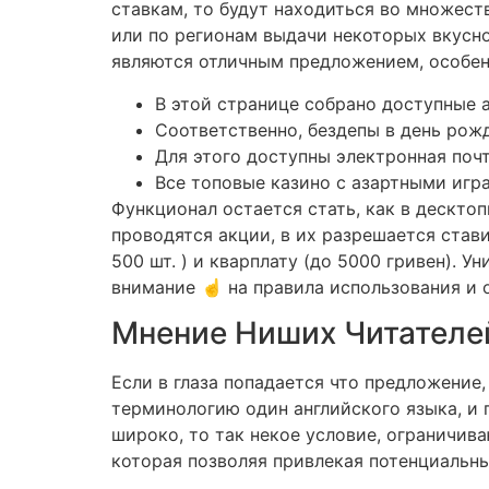
ставкам, то будут находиться во множест
или по регионам выдачи некоторых вкусно
являются отличным предложением, особен
В этой странице собрано доступные 
Соответственно, бездепы в день рож
Для этого доступны электронная почт
Все топовые казино с азартными игр
Функционал остается стать, как в дескто
проводятся акции, в их разрешается стави
500 шт. ) и кварплату (до 5000 гривен). 
внимание ☝ на правила использования и 
Мнение Ниших Читателе
Если в глаза попадается что предложение
терминологию один английского языка, и 
широко, то так некое условие, ограничив
которая позволяя привлекая потенциальны